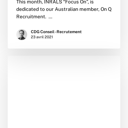
This month, INRALS “Focus On”, is
dedicated to our Australian member, On Q
Recruitment. …
CDG Conseil - Recrutement
23 avril 2021
Comment
réussir
son
entretien
d’embauche
à
distance
?