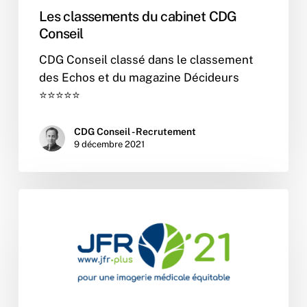
Les classements du cabinet CDG
Conseil
CDG Conseil classé dans le classement
des Echos et du magazine Décideurs
⭐⭐⭐⭐⭐
CDG Conseil - Recrutement
9 décembre 2021
CDG
Conseil
sera
présent
au
congrès
des