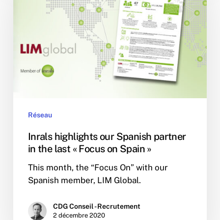
our
Spanish
partner
in
the
last
«
Focus
on
Réseau
Spain
»
Inrals highlights our Spanish partner
in the last « Focus on Spain »
This month, the “Focus On” with our
Spanish member, LIM Global.
CDG Conseil - Recrutement
2 décembre 2020