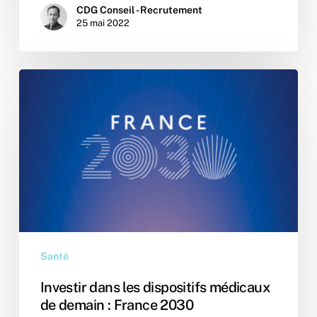
CDG Conseil - Recrutement
25 mai 2022
Investir
dans
les
dispositifs
médicaux
de
demain
:
France
2030
Santé
Investir dans les dispositifs médicaux
de demain : France 2030