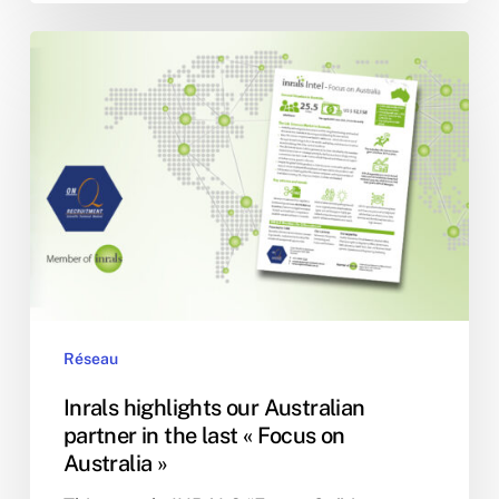
Inrals
highlights
our
Australian
partner
in
the
last
«
Focus
on
Réseau
Australia
»
Inrals highlights our Australian
partner in the last « Focus on
Australia »