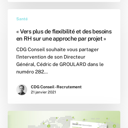
« Vers
Santé
plus
de
« Vers plus de flexibilité et des besoins
flexibilité
en RH sur une approche par projet »
et
CDG Conseil souhaite vous partager
des
l'intervention de son Directeur
besoins
Général, Cédric de GROULARD dans le
en
numéro 282…
RH
sur
une
CDG Conseil - Recrutement
21 janvier 2021
approche
par
projet »
Inrals
highlights