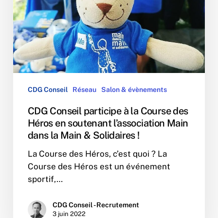
Course
des
Héros
en
soutenant
l’association
Main
CDG Conseil
Réseau
Salon & évènements
dans
la
CDG Conseil participe à la Course des
Main
Héros en soutenant l’association Main
&
dans la Main & Solidaires !
Solidaires
La Course des Héros, c’est quoi ? La
!
Course des Héros est un événement
sportif,…
CDG Conseil - Recrutement
3 juin 2022