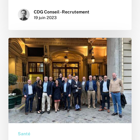
CDG Conseil - Recrutement
19 juin 2023
Assemblée
Générale
INRALS
:
échanges
et
cohésion
Santé