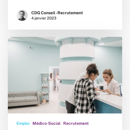
CDG Conseil - Recrutement
4 janvier 2023
Sanitaire
&
médico-
social
:
quels
sont
les
postes
les
plus
recherchés?
Emploi
Médico-Social
Recrutement