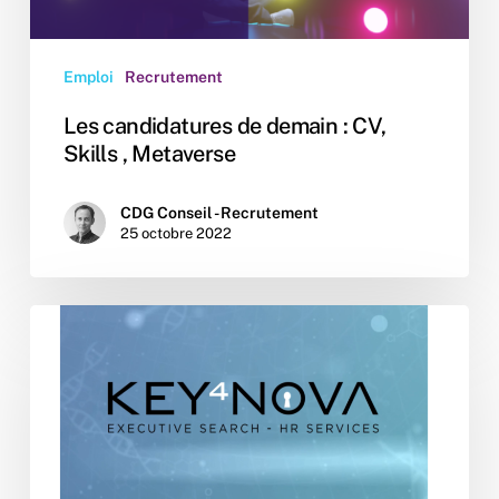
,
Metaverse
Emploi
Recrutement
Les candidatures de demain : CV,
Skills , Metaverse
CDG Conseil - Recrutement
25 octobre 2022
CDG
Conseil
ouvre
une
filiale
en
Belgique