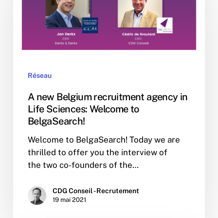
Belgium
recruitment
agency
in
Life
Sciences:
Welcome
Réseau
to
A new Belgium recruitment agency in
BelgaSearch!
Life Sciences: Welcome to
BelgaSearch!
Welcome to BelgaSearch! Today we are
thrilled to offer you the interview of
the two co-founders of the…
CDG Conseil - Recrutement
19 mai 2021