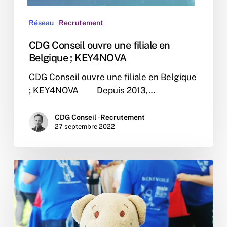
;
KEY4NOVA
Réseau
Recrutement
CDG Conseil ouvre une filiale en
Belgique ; KEY4NOVA
CDG Conseil ouvre une filiale en Belgique
; KEY4NOVA Depuis 2013,…
CDG Conseil - Recrutement
27 septembre 2022
CDG
Conseil
participe
à
la