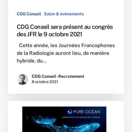
JFR
le
CDG Conseil
Salon & évènements
9
CDG Conseil sera présent au congrès
octobre
des JFR le 9 octobre 2021
2021
Cette année, les Journées Francophones
de la Radiologie auront lieu, de manière
hybride, du…
CDG Conseil - Recrutement
8 octobre 2021
CDG
Conseil
soutient
Pure