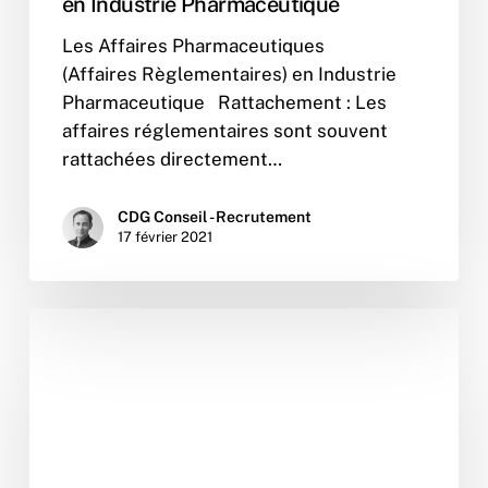
en Industrie Pharmaceutique
Les Affaires Pharmaceutiques
(Affaires Règlementaires) en Industrie
Pharmaceutique Rattachement : Les
affaires réglementaires sont souvent
rattachées directement…
CDG Conseil - Recrutement
17 février 2021
Participation
de
CDG
Conseil
pour
l’inventaire