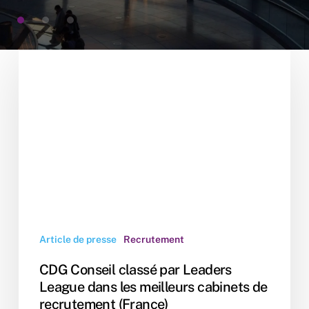
CDG
Conseil
classé
par
Leaders
League
dans
les
meilleurs
cabinets
de
recrutement
Article de presse
Recrutement
(France)
CDG Conseil classé par Leaders
League dans les meilleurs cabinets de
recrutement (France)