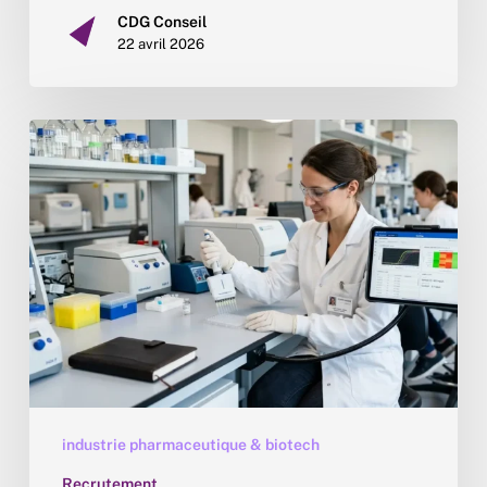
CDG Conseil
22 avril 2026
Top
10
des
laboratoires
pharmaceutiques
2026
industrie pharmaceutique & biotech
Recrutement