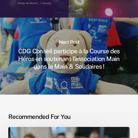
Next Post
CDG Conseil participe à la Course des
Héros en soutenant l’association Main
dans la Main & Solidaires !
Recommended For You
Nouveau