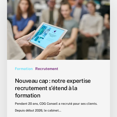
cap
:
notre
expertise
recrutement
s’étend
à
la
formation
Formation
Recrutement
Nouveau cap : notre expertise
recrutement s’étend à la
formation
Pendant 20 ans, CDG Conseil a recruté pour ses clients.
Depuis début 2026, le cabinet…