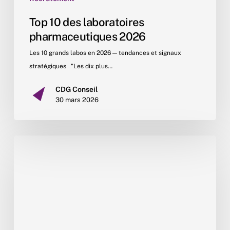
Top 10 des laboratoires
pharmaceutiques 2026
Les 10 grands labos en 2026 — tendances et signaux
stratégiques "Les dix plus…
CDG Conseil
30 mars 2026
Qui
sont
les
talents
recrutés
par
CDG