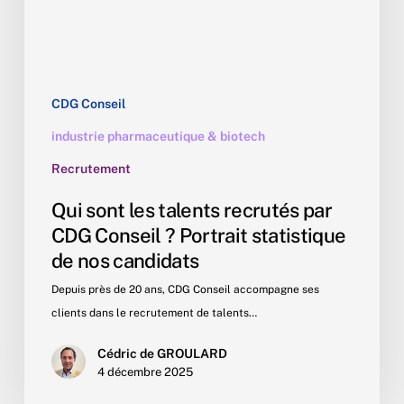
Conseil
?
Portrait
statistique
de
CDG Conseil
nos
industrie pharmaceutique & biotech
candidats
Recrutement
Qui sont les talents recrutés par
CDG Conseil ? Portrait statistique
de nos candidats
Depuis près de 20 ans, CDG Conseil accompagne ses
clients dans le recrutement de talents…
Cédric de GROULARD
4 décembre 2025