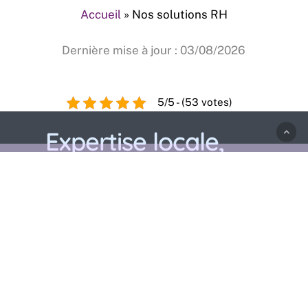
Accueil
»
Nos solutions RH
Dernière mise à jour : 03/08/2026
5/5 - (53 votes)
Expertise locale,
présence mondial
dans le
recrutement en
Sciences de la Vie.
− INRALS
International Network of