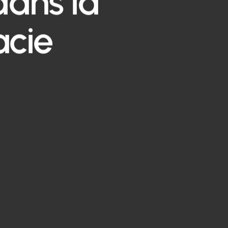
dans la
acie