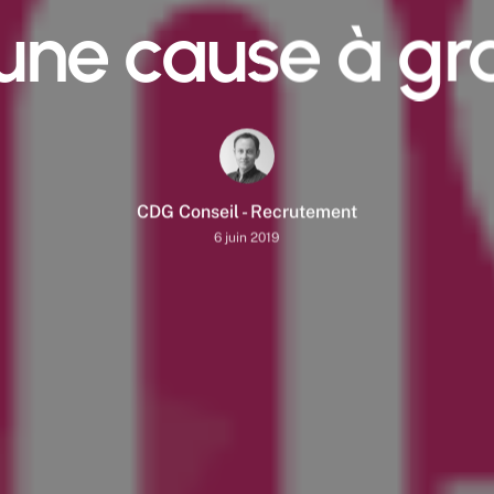
 une cause à gr
CDG Conseil - Recrutement
6 juin 2019