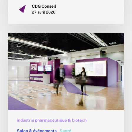
CDG Conseil
27 avril 2026
Les
grands
congrès
médicaux
et
pharmaceutiques
en
France
2026
industrie pharmaceutique & biotech
Salon & évènements
Santé