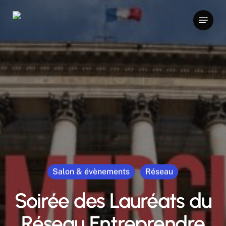
Skip
Menu
to
main
content
Salon & évènements
Réseau
Soirée des Lauréats du
Réseau Entreprendre