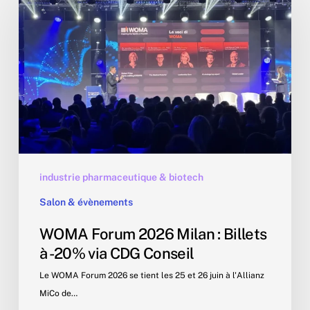
2026
Milan
:
Billets
à
-20%
via
CDG
Conseil
industrie pharmaceutique & biotech
Salon & évènements
WOMA Forum 2026 Milan : Billets
à -20% via CDG Conseil
Le WOMA Forum 2026 se tient les 25 et 26 juin à l'Allianz
MiCo de…