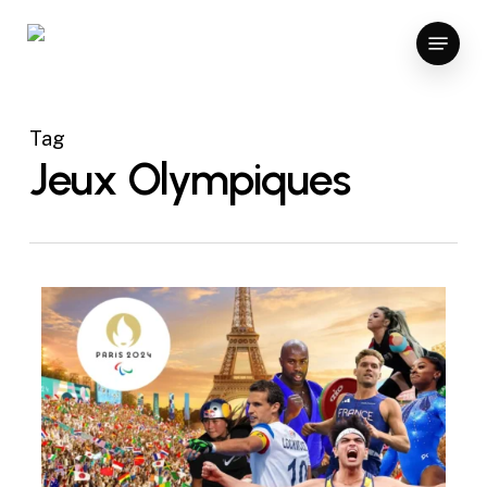
Skip
Menu
to
main
content
Tag
Jeux Olympiques
1